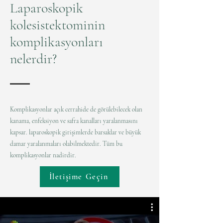
Laparoskopik
kolesistektominin
komplikasyonları
nelerdir?
Komplikasyonlar açık cerrahide de görülebilecek olan
kanama, enfeksiyon ve safra kanalları yaralanmasını
kapsar. laparoskopik girişimlerde barsaklar ve büyük
damar yaralanmaları olabilmektedir. Tüm bu
komplikasyonlar nadirdir.
İletişime Geçin