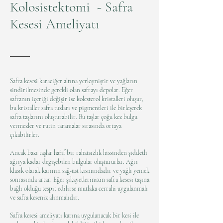
Kolosistektomi - Safra
Kesesi Ameliyatı
Safra kesesi karaciğer altına yerleşmiştir ve yağların
sindirilmesinde gerekli olan safrayı depolar. Eğer
safranın içeriği değişir ise kolesterol kristalleri oluşur,
bu kristaller safra tuzları ve pigmentleri ile birleşerek
safra taşlarını oluşturabilir. Bu taşlar çoğu kez bulgu
vermezler ve rutin taramalar sırasında ortaya
çıkabilirler.
Ancak bazı taşlar hafif bir rahatsızlık hissinden şiddetli
ağrıya kadar değişebilen bulgular oluştururlar. Ağrı
klasik olarak karının sağ-üst kısmındadır ve yağlı yemek
sonrasında artar. Eğer şikayetlerinizin safra kesesi taşına
bağlı olduğu tespit edilirse mutlaka cerrahi uygulanmalı
ve safra keseniz alınmalıdır.
Safra kesesi ameliyatı karına uygulanacak bir kesi ile