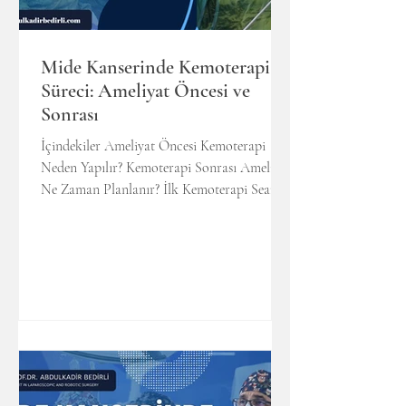
Mide Kanserinde Kemoterapi
Süreci: Ameliyat Öncesi ve
Sonrası
İçindekiler Ameliyat Öncesi Kemoterapi
Neden Yapılır? Kemoterapi Sonrası Ameliyat
Ne Zaman Planlanır? İlk Kemoterapi Seansı
Nasıl Geçer? 3.1 İlk Seans Kaç Saat Sürer? 3.2
İlk Kemoterapiden Sonra Neler Olur?
Kemoterapinin İlk Günü Nasıl Geçer? Saç
Dökülmesi Kemoterapinin Kaçıncı Seansında
Başlar? "21 Günde Bir" Uygulanan
Kemoterapi Ne Anlama Gelir?
Kemoterapinin Etkili Olup Olmadığı Nasıl
Değerlendirilir? Kemoterapi Sonrası Süreç ve
Ameliyata Hazırlık Sık Sorulan Sorular