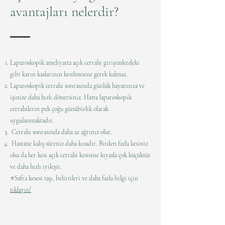
avantajları nelerdir?
Laparoskopik ameliyatta açık cerrahi girişimlerdeki
gibi karın kaslarının kesilmesine gerek kalmaz.
Laparoskopik cerrahi sonrasında günlük hayatınıza ve
işinize daha hızlı dönersiniz. Hatta laparoskopik
cerrahilerin pek çoğu günübirlik olarak
uygulanmaktadır.
Cerrahi sonrasında daha az ağrınız olur.
Hastane kalış süreniz daha kısadır. Birden fazla kesiniz
olsa da her kesi açık cerrahi kesisine kıyasla çok küçüktür
ve daha hızlı iyileşir.
⭐️Safra kesesi taşı, belirtileri ve daha fazla bilgi için
tıklayın!