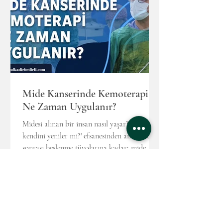
Kayna
Mide Kanserinde Kemoterapi
Ne Zaman Uygulanır?
Midesi alınan bir insan nasıl yaşar? 'Mide
kendini yeniler mi?' efsanesinden ameliyat
sonrası beslenme tüyolarına kadar; mide
kanseri ameliyatı olanların yorumları
ışığında hazırladığımız, korkuları umuda
dönüştüren kapsamlı iyileşme rehberini
inceleyin.