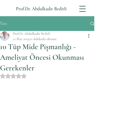
Prof.Dr. Abdulkadir Bedirli
Yazı
Prof.Dr. Abdulkadir Bedirli
21 May 2024
11 dakikada okunur
10 Tüp Mide Pişmanlığı -
Ameliyat Öncesi Okunması
Gerekenler
5 üzerinden NaN yıldız