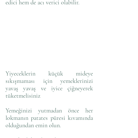
edici hem de acı verici olabilir.
Yiyeceklerin küçük mideye 
sıkışmaması için yemeklerinizi 
yavaş yavaş ve iyice çiğneyerek 
tüketmelisiniz 
Yemeğinizi yutmadan önce her 
lokmanın patates püresi kıvamında 
olduğundan emin olun. 