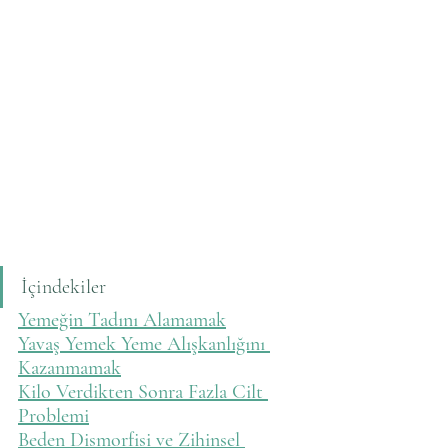
İçindekiler
Yemeğin Tadını Alamamak
Yavaş Yemek Yeme Alışkanlığını 
Kazanmamak
Kilo Verdikten Sonra Fazla Cilt 
Problemi
Beden Dismorfisi ve Zihinsel 