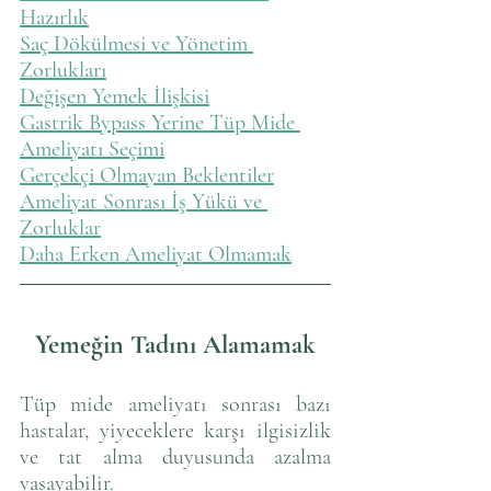
Hazırlık
Saç Dökülmesi ve Yönetim 
Zorlukları
Değişen Yemek İlişkisi
Gastrik Bypass Yerine Tüp Mide 
Ameliyatı Seçimi
Gerçekçi Olmayan Beklentiler
Ameliyat Sonrası İş Yükü ve 
Zorluklar
Daha Erken Ameliyat Olmamak
Yemeğin Tadını Alamamak
Tüp mide ameliyatı sonrası bazı 
hastalar, yiyeceklere karşı ilgisizlik 
ve tat alma duyusunda azalma 
yaşayabilir. 